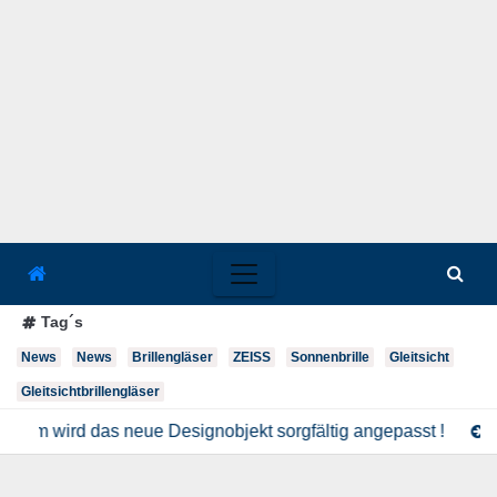
Tag´s
News
News
Brillengläser
ZEISS
Sonnenbrille
Gleitsicht
Gleitsichtbrillengläser
eim wird das neue Designobjekt sorgfältig angepasst !
Konta