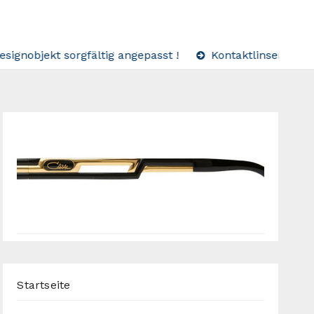
bjekt sorgfältig angepasst !
Kontaktlinsen nach Maß:
Startseite