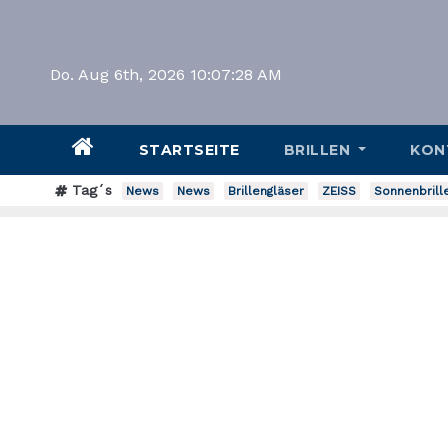
Do. Aug 6th, 2026
10:07:29 AM
STARTSEITE
BRILLEN
KON
Tag´s
News
News
Brillengläser
ZEISS
Sonnenbrill