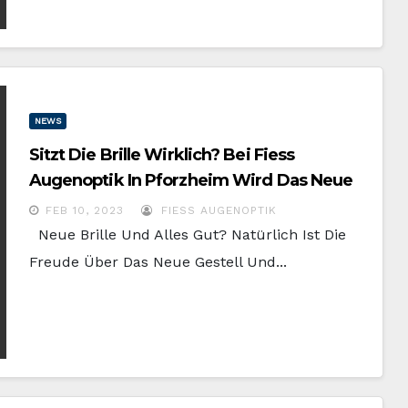
NEWS
Sitzt Die Brille Wirklich? Bei Fiess
Augenoptik In Pforzheim Wird Das Neue
Designobjekt Sorgfältig Angepasst !
FEB 10, 2023
FIESS AUGENOPTIK
Neue Brille Und Alles Gut? Natürlich Ist Die
Freude Über Das Neue Gestell Und...